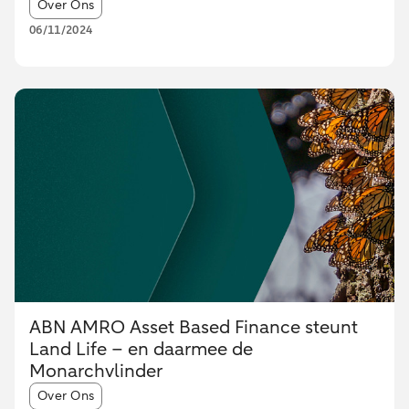
Article tags:
Over Ons
06/11/2024
ABN AMRO Asset Based Finance steunt
Land Life – en daarmee de
Monarchvlinder
Article tags:
Over Ons